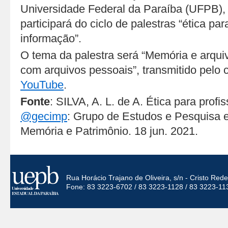
Universidade Federal da Paraíba (UFPB), 
participará do ciclo de palestras “ética par
informação”.
O tema da palestra será “Memória e arquiv
com arquivos pessoais”, transmitido pelo 
YouTube
.
Fonte
: SILVA, A. L. de A. Ética para profi
@gecimp
: Grupo de Estudos e Pesquisa e
Memória e Patrimônio. 18 jun. 2021.
Rua Horácio Trajano de Oliveira, s/n - Cristo Re
Fone: 83 3223-6702 / 83 3223-1128 / 83 3223-11