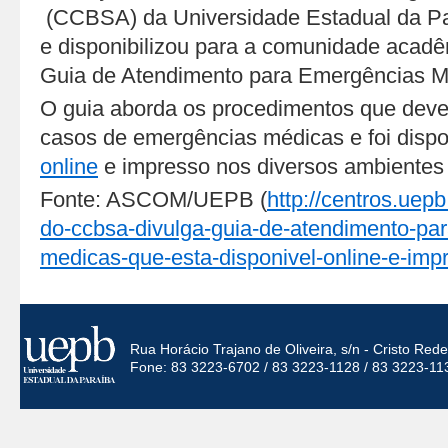
(CCBSA) da Universidade Estadual da P
e disponibilizou para a comunidade aca
Guia de Atendimento para Emergências M
O guia aborda os procedimentos que dev
casos de emergências médicas e foi dispo
online
e impresso nos diversos ambiente
Fonte: ASCOM/UEPB (
http://centros.uep
do-ccbsa-divulga-guia-de-atendimento-pa
medicas-que-esta-disponivel-online-e-imp
Rua Horácio Trajano de Oliveira, s/n - Cristo Re
Fone: 83 3223-6702 / 83 3223-1128 / 83 3223-11