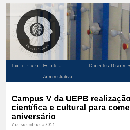
Início
Curso
Estrutura
Docentes
Discente
Administrativa
Campus V da UEPB realizaçã
científica e cultural para com
aniversário
7 de setembro de 2014