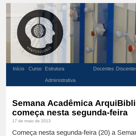
Início
Curso
Estrutura
Docentes
Discente
Administrativa
Semana Acadêmica ArquiBibl
começa nesta segunda-feira
17 de maio de 2013
Começa nesta segunda-feira (20) a Sem