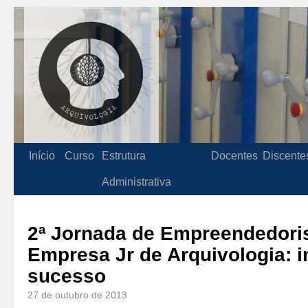
Início
Curso
Estrutura
Docentes
Discente
Administrativa
2ª Jornada de Empreendedori
Empresa Jr de Arquivologia: in
sucesso
27 de outubro de 2013