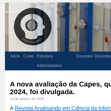
Início
Curso
Estrutura
Docentes
Discente
Administrativa
A nova avaliação da Capes, q
2024, foi divulgada.
14 de janeiro de 2026
A
Revista Analisando em Ciência da Info