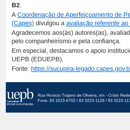
B2
.
A
Coordenação de Aperfeiçoamento de Pes
(Capes)
divulgou a
avaliação referente ao
Agradecemos aos(às) autores(as), avaliado
pelo companheirismo e pela confiança.
Em especial, destacamos o apoio instituci
UEPB (EDUEPB).
Fonte:
https://sucupira-legado.capes.gov.b
Rua Horácio Trajano de Oliveira, s/n - Cristo Re
Fone: 83 3223-6702 / 83 3223-1128 / 83 3223-11